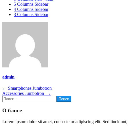
5 Columns Sidebar
4 Columns Sidebar
3 Columns Sidebar
admin
Навигация
←
Smartphones Jumbotron
Accessories Jumbotron
→
по
Найти:
записям
О блоге
Lorem ipsum dolor sit amet, consectetur adipiscing elit. Sed tincidunt,