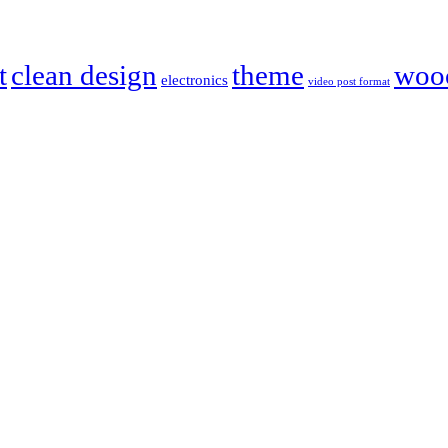
t
clean design
theme
woo
electronics
video post format