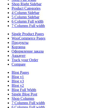
Shop Right Sidebar
Product Categories
4 Column Sidebar
5 Column Sidebar
6 Column Full width
7 Columns Full width
Single Product Pages
WooCommerce Pages
Продукты
Корзина
Оформление заказа
Аккаунт
Track your Order
Compare
Blog Pages
Blog v1
Blog v3
Blog v2
Blog Full Width
Single Blog Post
Shop Columns
7 Columns Full width
6 Columns Full width