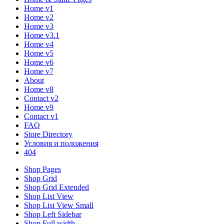
Home v1
Home v2
Home v3
Home v3.1
Home v4
Home v5
Home v6
Home v7
About
Home v8
Contact v2
Home v9
Contact v1
FAQ
Store Directory
Условия и положения
404
Shop Pages
Shop Grid
Shop Grid Extended
Shop List View
Shop List View Small
Shop Left Sidebar
Shop Full width