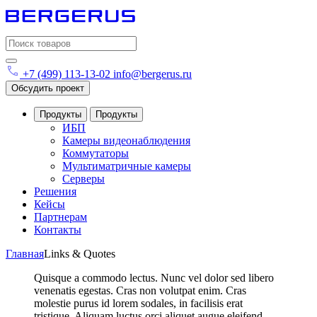
Search
for:
+7 (499) 113-13-02
info@bergerus.ru
Обсудить проект
Продукты
Продукты
ИБП
Камеры видеонаблюдения
Коммутаторы
Мультиматричные камеры
Серверы
Решения
Кейсы
Партнерам
Контакты
Главная
Links & Quotes
Quisque a commodo lectus. Nunc vel dolor sed libero
venenatis egestas. Cras non volutpat enim. Cras
molestie purus id lorem sodales, in facilisis erat
tristique. Aliquam luctus orci aliquet augue eleifend.