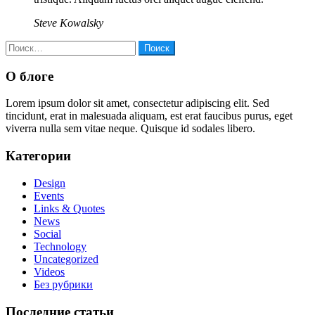
Steve Kowalsky
Найти:
О блоге
Lorem ipsum dolor sit amet, consectetur adipiscing elit. Sed
tincidunt, erat in malesuada aliquam, est erat faucibus purus, eget
viverra nulla sem vitae neque. Quisque id sodales libero.
Категории
Design
Events
Links & Quotes
News
Social
Technology
Uncategorized
Videos
Без рубрики
Последние статьи