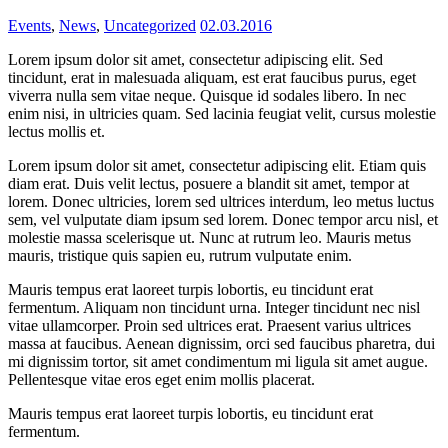
Events
,
News
,
Uncategorized
02.03.2016
Lorem ipsum dolor sit amet, consectetur adipiscing elit. Sed
tincidunt, erat in malesuada aliquam, est erat faucibus purus, eget
viverra nulla sem vitae neque. Quisque id sodales libero. In nec
enim nisi, in ultricies quam. Sed lacinia feugiat velit, cursus molestie
lectus mollis et.
Lorem ipsum dolor sit amet, consectetur adipiscing elit. Etiam quis
diam erat. Duis velit lectus, posuere a blandit sit amet, tempor at
lorem. Donec ultricies, lorem sed ultrices interdum, leo metus luctus
sem, vel vulputate diam ipsum sed lorem. Donec tempor arcu nisl, et
molestie massa scelerisque ut. Nunc at rutrum leo. Mauris metus
mauris, tristique quis sapien eu, rutrum vulputate enim.
Mauris tempus erat laoreet turpis lobortis, eu tincidunt erat
fermentum. Aliquam non tincidunt urna. Integer tincidunt nec nisl
vitae ullamcorper. Proin sed ultrices erat. Praesent varius ultrices
massa at faucibus. Aenean dignissim, orci sed faucibus pharetra, dui
mi dignissim tortor, sit amet condimentum mi ligula sit amet augue.
Pellentesque vitae eros eget enim mollis placerat.
Mauris tempus erat laoreet turpis lobortis, eu tincidunt erat
fermentum.