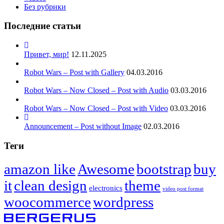
Без рубрики
Последние статьи
Привет, мир!
12.11.2025
Robot Wars – Post with Gallery
04.03.2016
Robot Wars – Now Closed – Post with Audio
03.03.2016
Robot Wars – Now Closed – Post with Video
03.03.2016
Announcement – Post without Image
02.03.2016
Теги
amazon like
Awesome
bootstrap
buy
it
clean design
theme
electronics
video post format
woocommerce
wordpress