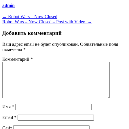
admin
Навигация
←
Robot Wars – Now Closed
Robot Wars – Now Closed – Post with Video
→
по
записям
Добавить комментарий
Ваш адрес email не будет опубликован.
Обязательные поля
помечены
*
Комментарий
*
Имя
*
Email
*
Сайт