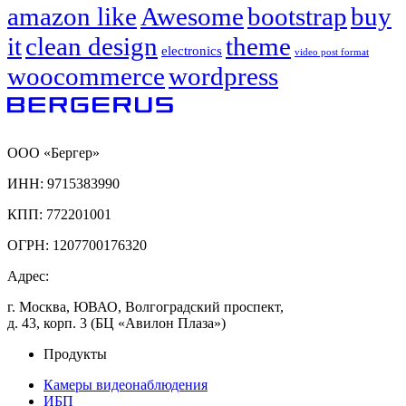
amazon like
Awesome
bootstrap
buy
it
clean design
theme
electronics
video post format
woocommerce
wordpress
ООО «Бергер»
ИНН: 9715383990
КПП: 772201001
ОГРН: 1207700176320
Адрес:
г. Москва, ЮВАО, Волгоградский проспект,
д. 43, корп. 3 (БЦ «Авилон Плаза»)
Продукты
Камеры видеонаблюдения
ИБП