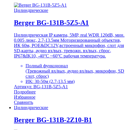
Цилиндрические
Berger BG-131B-5Z5-A1
Цилиндрическая IP камера, 5MP, real WDR 120dB, мин.
0.005 люкс, 2.7-13.5мм Моторизированный объектив,
ИК 60м, POE&DC12V,встроенный микрофон, слот для
SD-карты, аудио вх/вых, тревожн. вх/вых, сброс,
IP67&IK10, -40°C ~60°C рабочая температура.
Полный функционал
(Тревожный вх/вых, аудио вх/вых, микрофон, SD
слот, сброс)
ИК: 30-50м (2.7-13.5 мм)
Артикул: BG-131B-5Z5-A1
Подробнее
Избранное
Сравнить
Цилиндрические
Berger BG-131B-2Z10-B1