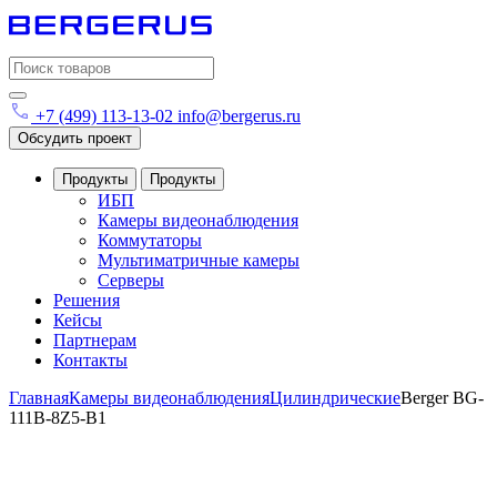
Search
for:
+7 (499) 113-13-02
info@bergerus.ru
Обсудить проект
Продукты
Продукты
ИБП
Камеры видеонаблюдения
Коммутаторы
Мультиматричные камеры
Серверы
Решения
Кейсы
Партнерам
Контакты
Главная
Камеры видеонаблюдения
Цилиндрические
Berger BG-
111B-8Z5-B1