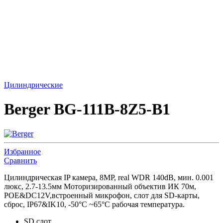
Цилиндрические
Berger BG-111B-8Z5-B1
Избранное
Сравнить
Цилиндрическая IP камера, 8MP, real WDR 140dB, мин. 0.001
люкс, 2.7-13.5мм Моторизированный объектив ИК 70м,
POE&DC12V,встроенный микрофон, слот для SD-карты,
сброс, IP67&IK10, -50°C ~65°C рабочая температура.
SD слот,