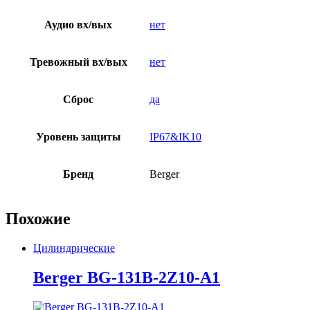
Аудио вх/вых
нет
Тревожный вх/вых
нет
Сброс
да
Уровень защиты
IP67&IK10
Бренд
Berger
Похожие
Цилиндрические
Berger BG-131B-2Z10-A1