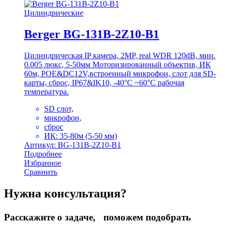
Цилиндрические
Berger BG-131B-2Z10-B1
Цилиндрическая IP камера, 2MP, real WDR 120dB, мин.
0.005 люкс, 5-50мм Моторизированный объектив, ИК
60м, POE&DC12V,встроенный микрофон, слот для SD-
карты, сброс, IP67&IK10, -40°C ~60°C рабочая
температура.
SD слот,
микрофон,
сброс
ИК: 35-80м (5-50 мм)
Артикул: BG-131B-2Z10-B1
Подробнее
Избранное
Сравнить
Нужна консультация?
Расскажите о задаче, поможем подобрать