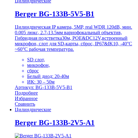
Цилиндрические
Berger BG-133B-5V5-B1
Цилиндрическая IP камера, 5MP, real WDR 120dB, мин.
0.005 люкс, 2.7-13.5мм вариофокальный объектив,
Гибридная подстветка30м, POE&DC12V,встроенный
микрофон, слот для SD-карты, сброс, IP67&IK10, -40°C
~60°C рабочая температура.
SD слот,
микрофон,
сброс
Белый диод: 20-40м
ИК: 30 – 50м
Артикул: BG-133B-5V5-B1
Подробнее
Избранное
Сравнить
Цилиндрические
Berger BG-133B-2V5-A1