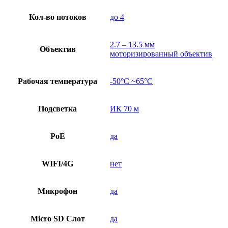
Кол-во потоков
до 4
2.7 – 13.5 мм
Объектив
моторизированный объектив
Рабочая температура
-50°C ~65°C
Подсветка
ИК 70 м
PoE
да
WIFI/4G
нет
Микрофон
да
Micro SD Слот
да