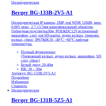
Цилиндрические
Berger BG-133B-2V5-A1
Цилиндрическая IP камера, 2MP, real WDR 120dB, мин.
0.005 люкс, 2.7-13.5мм вариофокальный объектив,
Гибридная подстветка30м, POE&DC12V,встроенный
микрофон, слот для SD-карты, аудио вх/вых, тревожн.
вх/вых, сброс, IP67&IK10, -40°C ~60°C рабочая
температура.
Полный функционал
(Тревожный вх/вых, аудио вх/вых, микрофон, SD
слот, сброс)
Белый диод: 20-40м
ИК: 30 – 50м
Артикул: BG-133B-2V5-A1
Подробнее
Избранное
Сравнить
Цилиндрические
Berger BG-131B-5Z5-A1