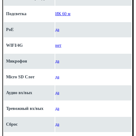
Подсветка
ИК 60 м
PoE
да
WIFI/4G
нет
Микрофон
да
Micro SD Слот
да
Аудио вх/вых
да
Тревожный вх/вых
да
Сброс
да