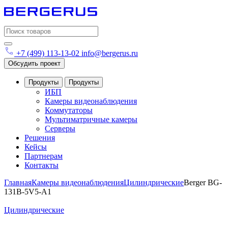
Search
for:
+7 (499) 113-13-02
info@bergerus.ru
Обсудить проект
Продукты
Продукты
ИБП
Камеры видеонаблюдения
Коммутаторы
Мультиматричные камеры
Серверы
Решения
Кейсы
Партнерам
Контакты
Главная
Камеры видеонаблюдения
Цилиндрические
Berger BG-
131B-5V5-A1
Цилиндрические