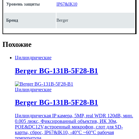
Уровень защиты
IP67&IK10
Бренд
Berger
Похожие
Цилиндрические
Berger BG-131B-5F28-B1
Цилиндрические
Berger BG-131B-5F28-B1
Цилиндрическая IP камера, 5MP, real WDR 120dB, мин.
0.005 люкс, Фиксированный объектив, ИК 30м,
POE&DC12V,встроенный микрофон, слот для SD-
карты, сброс, IP67&IK10, -40°C ~60°C рабочая
температура.