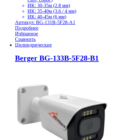
ИК: 30-35м (2.8 мм)
ИК: 35-40м (3.6 / 4 мм)
ИК: 40-45м (6 мм)
Артикул: BG-131B-5F28-A1
Подробнее
Избранное
Сравнить
Цилиндрические
Berger BG-133B-5F28-B1