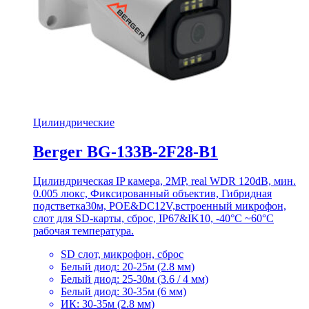
Цилиндрические
Berger BG-133B-2F28-B1
Цилиндрическая IP камера, 2MP, real WDR 120dB, мин.
0.005 люкс, Фиксированный объектив, Гибридная
подстветка30м, POE&DC12V,встроенный микрофон,
слот для SD-карты, сброс, IP67&IK10, -40°C ~60°C
рабочая температура.
SD слот, микрофон, сброс
Белый диод: 20-25м (2.8 мм)
Белый диод: 25-30м (3.6 / 4 мм)
Белый диод: 30-35м (6 мм)
ИК: 30-35м (2.8 мм)