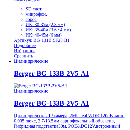
SD слот,
микрофон,
сброс
ИК: 30-35м (2.8 мм)
ИК: 35-40м (3.6 / 4 мм)
ИК: 40-45м (6 мм)
Артикул: BG-131B-5F28-B1
Подробнее
Избранное
Сравнить
Цилиндрические
Berger BG-133B-2V5-A1
Цилиндрические
Berger BG-133B-2V5-A1
Цилиндрическая IP камера, 2MP, real WDR 120dB, мин.
0.005 люкс, 2.7-13.5мм вариофокальный объектив,
Гибридная подстветка30м, POE&DC12V,встроенный