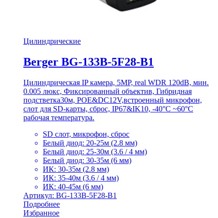
Цилиндрические
Berger BG-133B-5F28-B1
Цилиндрическая IP камера, 5MP, real WDR 120dB, мин.
0.005 люкс, Фиксированный объектив, Гибридная
подстветка30м, POE&DC12V,встроенный микрофон,
слот для SD-карты, сброс, IP67&IK10, -40°C ~60°C
рабочая температура.
SD слот, микрофон, сброс
Белый диод: 20-25м (2.8 мм)
Белый диод: 25-30м (3.6 / 4 мм)
Белый диод: 30-35м (6 мм)
ИК: 30-35м (2.8 мм)
ИК: 35-40м (3.6 / 4 мм)
ИК: 40-45м (6 мм)
Артикул: BG-133B-5F28-B1
Подробнее
Избранное