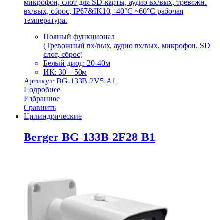
микрофон, слот для SD-карты, аудио вх/вых, тревожн.
вх/вых, сброс, IP67&IK10, -40°C ~60°C рабочая
температура.
Полный функционал
(Тревожный вх/вых, аудио вх/вых, микрофон, SD
слот, сброс)
Белый диод: 20-40м
ИК: 30 – 50м
Артикул: BG-133B-2V5-A1
Подробнее
Избранное
Сравнить
Цилиндрические
Berger BG-133B-2F28-B1