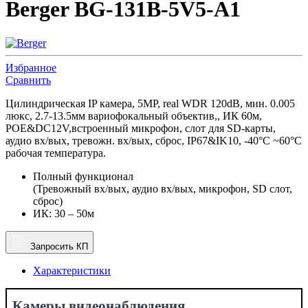
Berger BG-131B-5V5-A1
Избранное
Сравнить
Цилиндрическая IP камера, 5MP, real WDR 120dB, мин. 0.005
люкс, 2.7-13.5мм вариофокальный объектив,, ИК 60м,
POE&DC12V,встроенный микрофон, слот для SD-карты,
аудио вх/вых, тревожн. вх/вых, сброс, IP67&IK10, -40°C ~60°C
рабочая температура.
Полный функционал
(Тревожный вх/вых, аудио вх/вых, микрофон, SD слот,
сброс)
ИК: 30 – 50м
Запросить КП
Характеристики
Камеры видеонаблюдения