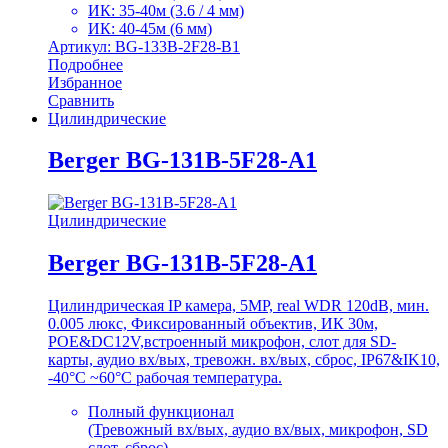
ИК: 35-40м (3.6 / 4 мм)
ИК: 40-45м (6 мм)
Артикул: BG-133B-2F28-B1
Подробнее
Избранное
Сравнить
Цилиндрические
Berger BG-131B-5F28-A1
Цилиндрические
Berger BG-131B-5F28-A1
Цилиндрическая IP камера, 5MP, real WDR 120dB, мин.
0.005 люкс, Фиксированный объектив, ИК 30м,
POE&DC12V,встроенный микрофон, слот для SD-
карты, аудио вх/вых, тревожн. вх/вых, сброс, IP67&IK10,
-40°C ~60°C рабочая температура.
Полный функционал
(Тревожный вх/вых, аудио вх/вых, микрофон, SD
слот, сброс)