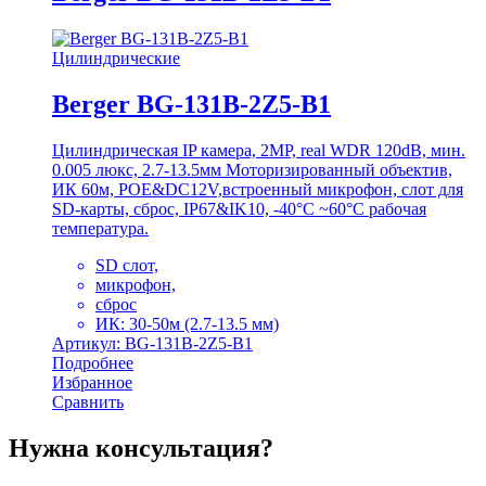
Цилиндрические
Berger BG-131B-2Z5-B1
Цилиндрическая IP камера, 2MP, real WDR 120dB, мин.
0.005 люкс, 2.7-13.5мм Моторизированный объектив,
ИК 60м, POE&DC12V,встроенный микрофон, слот для
SD-карты, сброс, IP67&IK10, -40°C ~60°C рабочая
температура.
SD слот,
микрофон,
сброс
ИК: 30-50м (2.7-13.5 мм)
Артикул: BG-131B-2Z5-B1
Подробнее
Избранное
Сравнить
Нужна консультация?