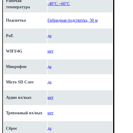
Рабочая
-40°C ~60°C
температура
Подсветка
Гибридная подстветка, 30 м
PoE
да
WIFI/4G
нет
Микрофон
да
Micro SD Слот
да
Аудио вх/вых
нет
Тревожный вх/вых
нет
Сброс
да