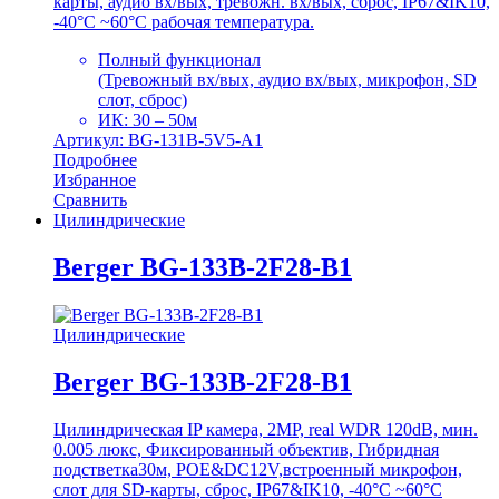
карты, аудио вх/вых, тревожн. вх/вых, сброс, IP67&IK10,
-40°C ~60°C рабочая температура.
Полный функционал
(Тревожный вх/вых, аудио вх/вых, микрофон, SD
слот, сброс)
ИК: 30 – 50м
Артикул: BG-131B-5V5-A1
Подробнее
Избранное
Сравнить
Цилиндрические
Berger BG-133B-2F28-B1
Цилиндрические
Berger BG-133B-2F28-B1
Цилиндрическая IP камера, 2MP, real WDR 120dB, мин.
0.005 люкс, Фиксированный объектив, Гибридная
подстветка30м, POE&DC12V,встроенный микрофон,
слот для SD-карты, сброс, IP67&IK10, -40°C ~60°C