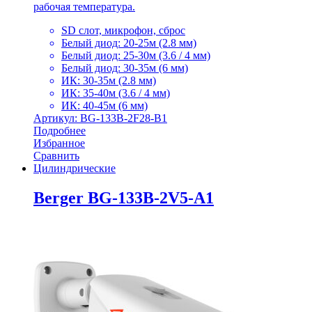
рабочая температура.
SD слот, микрофон, сброс
Белый диод: 20-25м (2.8 мм)
Белый диод: 25-30м (3.6 / 4 мм)
Белый диод: 30-35м (6 мм)
ИК: 30-35м (2.8 мм)
ИК: 35-40м (3.6 / 4 мм)
ИК: 40-45м (6 мм)
Артикул: BG-133B-2F28-B1
Подробнее
Избранное
Сравнить
Цилиндрические
Berger BG-133B-2V5-A1