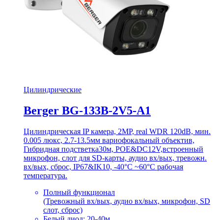
Цилиндрические
Berger BG-133B-2V5-A1
Цилиндрическая IP камера, 2MP, real WDR 120dB, мин.
0.005 люкс, 2.7-13.5мм вариофокальный объектив,
Гибридная подстветка30м, POE&DC12V,встроенный
микрофон, слот для SD-карты, аудио вх/вых, тревожн.
вх/вых, сброс, IP67&IK10, -40°C ~60°C рабочая
температура.
Полный функционал
(Тревожный вх/вых, аудио вх/вых, микрофон, SD
слот, сброс)
Белый диод: 20-40м