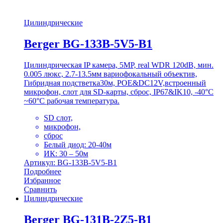
Цилиндрические
Berger BG-133B-5V5-B1
Цилиндрическая IP камера, 5MP, real WDR 120dB, мин.
0.005 люкс, 2.7-13.5мм вариофокальный объектив,
Гибридная подстветка30м, POE&DC12V,встроенный
микрофон, слот для SD-карты, сброс, IP67&IK10, -40°C
~60°C рабочая температура.
SD слот,
микрофон,
сброс
Белый диод: 20-40м
ИК: 30 – 50м
Артикул: BG-133B-5V5-B1
Подробнее
Избранное
Сравнить
Цилиндрические
Berger BG-131B-2Z5-B1