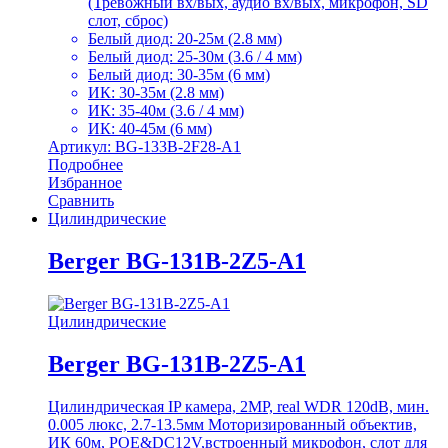
(Тревожный вх/вых, аудио вх/вых, микрофон, SD
слот, сброс)
Белый диод: 20-25м (2.8 мм)
Белый диод: 25-30м (3.6 / 4 мм)
Белый диод: 30-35м (6 мм)
ИК: 30-35м (2.8 мм)
ИК: 35-40м (3.6 / 4 мм)
ИК: 40-45м (6 мм)
Артикул: BG-133B-2F28-A1
Подробнее
Избранное
Сравнить
Цилиндрические
Berger BG-131B-2Z5-A1
Цилиндрические
Berger BG-131B-2Z5-A1
Цилиндрическая IP камера, 2MP, real WDR 120dB, мин.
0.005 люкс, 2.7-13.5мм Моторизированный объектив,
ИК 60м, POE&DC12V,встроенный микрофон, слот для