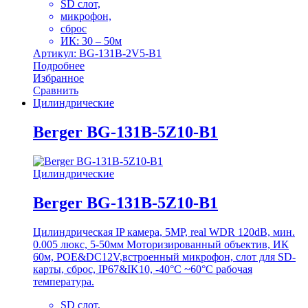
SD слот,
микрофон,
сброс
ИК: 30 – 50м
Артикул: BG-131B-2V5-B1
Подробнее
Избранное
Сравнить
Цилиндрические
Berger BG-131B-5Z10-B1
Цилиндрические
Berger BG-131B-5Z10-B1
Цилиндрическая IP камера, 5MP, real WDR 120dB, мин.
0.005 люкс, 5-50мм Моторизированный объектив, ИК
60м, POE&DC12V,встроенный микрофон, слот для SD-
карты, сброс, IP67&IK10, -40°C ~60°C рабочая
температура.
SD слот,