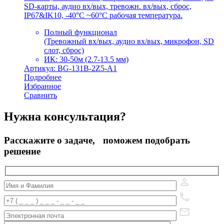
SD-карты, аудио вх/вых, тревожн. вх/вых, сброс,
IP67&IK10, -40°C ~60°C рабочая температура.
Полный функционал
(Тревожный вх/вых, аудио вх/вых, микрофон, SD
слот, сброс)
ИК: 30-50м (2.7-13.5 мм)
Артикул: BG-131B-2Z5-A1
Подробнее
Избранное
Сравнить
Нужна консультация?
Расскажите о задаче, поможем подобрать
решение