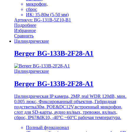
микрофон,
сброс
ИК: 35-80м (5-50 мм)
Артикул: BG-131B-5Z10-B1
Подробнее
Избранное
Сравнить
Цилиндрические
Berger BG-133B-2F28-A1
Цилиндрические
Berger BG-133B-2F28-A1
Цилиндрическая IP камера, 2MP, real WDR 120dB, мин.
0.005 люкс, Фиксированный объектив, Гибридная
подстветка30м, POE&DC12V,встроенный микрофон,
слот для SD-карты, аудио вх/вых, тревожн. вх/вых,
сброс, IP67&IK10, -40°C ~60°C рабочая температура.
Полный функционал