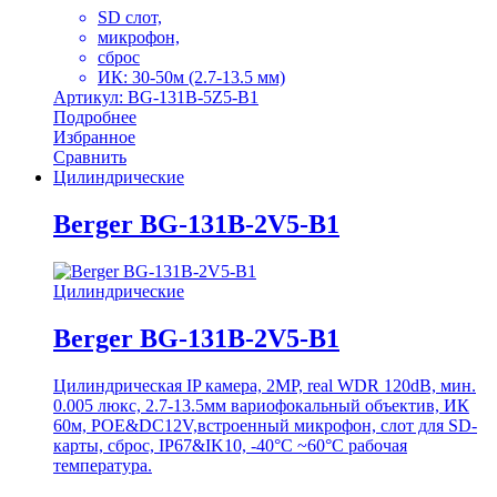
SD слот,
микрофон,
сброс
ИК: 30-50м (2.7-13.5 мм)
Артикул: BG-131B-5Z5-B1
Подробнее
Избранное
Сравнить
Цилиндрические
Berger BG-131B-2V5-B1
Цилиндрические
Berger BG-131B-2V5-B1
Цилиндрическая IP камера, 2MP, real WDR 120dB, мин.
0.005 люкс, 2.7-13.5мм вариофокальный объектив, ИК
60м, POE&DC12V,встроенный микрофон, слот для SD-
карты, сброс, IP67&IK10, -40°C ~60°C рабочая
температура.