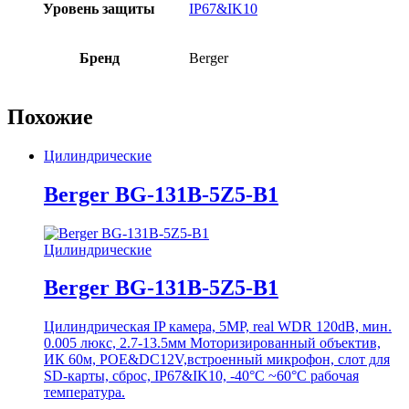
Уровень защиты
IP67&IK10
Бренд
Berger
Похожие
Цилиндрические
Berger BG-131B-5Z5-B1
Цилиндрические
Berger BG-131B-5Z5-B1
Цилиндрическая IP камера, 5MP, real WDR 120dB, мин.
0.005 люкс, 2.7-13.5мм Моторизированный объектив,
ИК 60м, POE&DC12V,встроенный микрофон, слот для
SD-карты, сброс, IP67&IK10, -40°C ~60°C рабочая
температура.