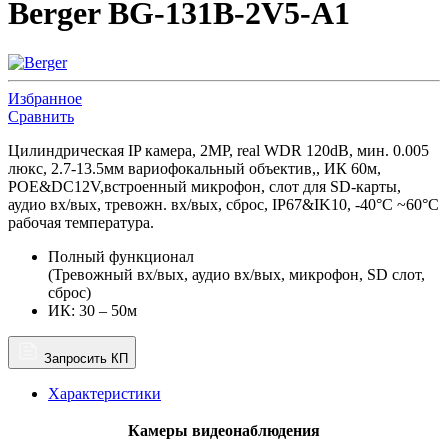
Berger BG-131B-2V5-A1
Избранное
Сравнить
Цилиндрическая IP камера, 2MP, real WDR 120dB, мин. 0.005
люкс, 2.7-13.5мм вариофокальный объектив,, ИК 60м,
POE&DC12V,встроенный микрофон, слот для SD-карты,
аудио вх/вых, тревожн. вх/вых, сброс, IP67&IK10, -40°C ~60°C
рабочая температура.
Полный функционал
(Тревожный вх/вых, аудио вх/вых, микрофон, SD слот,
сброс)
ИК: 30 – 50м
Запросить КП
Характеристики
Камеры видеонаблюдения