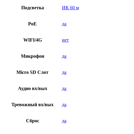
Подсветка
ИК 60 м
PoE
да
WIFI/4G
нет
Микрофон
да
Micro SD Слот
да
Аудио вх/вых
да
Тревожный вх/вых
да
Сброс
да