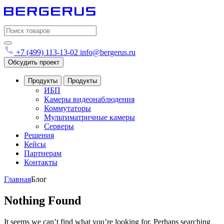
Search
for:
+7 (499) 113-13-02
info@bergerus.ru
Обсудить проект
Продукты
Продукты
ИБП
Камеры видеонаблюдения
Коммутаторы
Мультиматричные камеры
Серверы
Решения
Кейсы
Партнерам
Контакты
Главная
Блог
Nothing Found
It seems we can’t find what you’re looking for. Perhaps searching