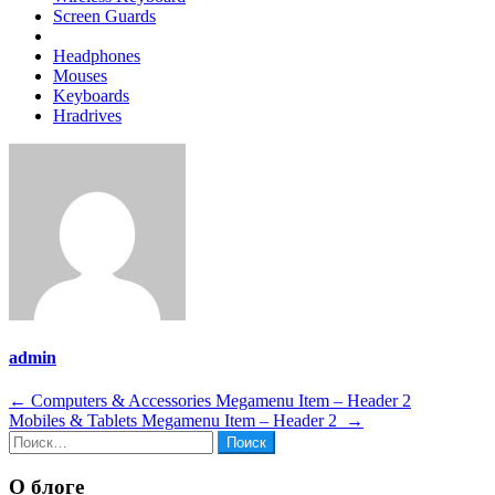
Screen Guards
Headphones
Mouses
Keyboards
Hradrives
admin
Навигация
←
Computers & Accessories Megamenu Item – Header 2
Mobiles & Tablets Megamenu Item – Header 2
→
по
Найти:
записям
О блоге