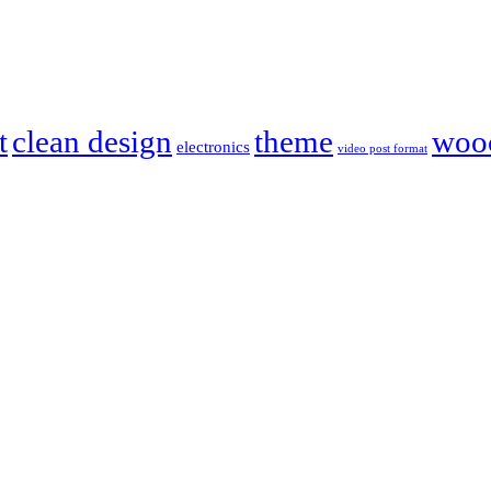
t
clean design
theme
woo
electronics
video post format