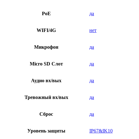
PoE
да
WIFI/4G
нет
Микрофон
да
Micro SD Слот
да
Аудио вх/вых
да
Тревожный вх/вых
да
Сброс
да
Уровень защиты
IP67&IK10