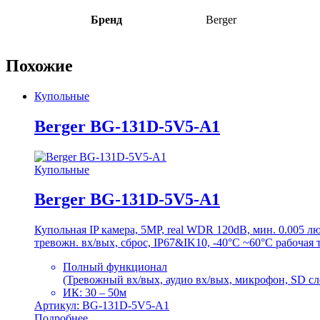
Бренд
Berger
Похожие
Купольные
Berger BG-131D-5V5-A1
Купольные
Berger BG-131D-5V5-A1
Купольная IP камера, 5MP, real WDR 120dB, мин. 0.005 
тревожн. вх/вых, сброс, IP67&IK10, -40°C ~60°C рабочая 
Полный функционал
(Тревожный вх/вых, аудио вх/вых, микрофон, SD сло
ИК: 30 – 50м
Артикул: BG-131D-5V5-A1
Подробнее