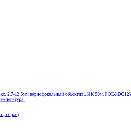
люкс, 2.7-13.5мм вариофокальный объектив,, ИК 50м, POE&DC12V
температура.
т, сброс)