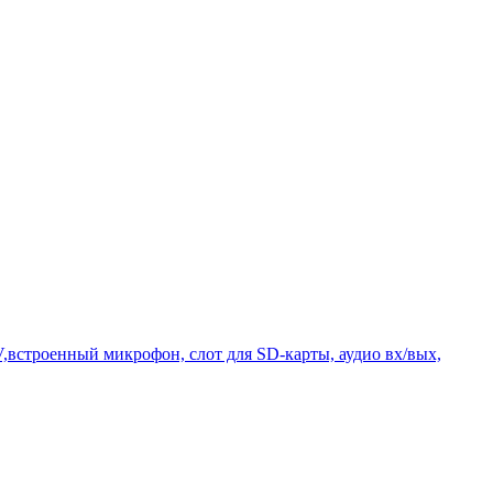
,встроенный микрофон, слот для SD-карты, аудио вх/вых,