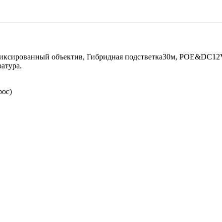
 Фиксированный объектив, Гибридная подстветка30м, POE&DC12V
ратура.
рос)