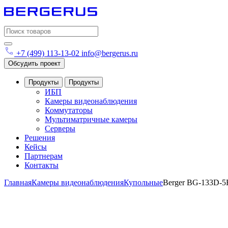
Search
for:
+7 (499) 113-13-02
info@bergerus.ru
Обсудить проект
Продукты
Продукты
ИБП
Камеры видеонаблюдения
Коммутаторы
Мультиматричные камеры
Серверы
Решения
Кейсы
Партнерам
Контакты
Главная
Камеры видеонаблюдения
Купольные
Berger BG-133D-5