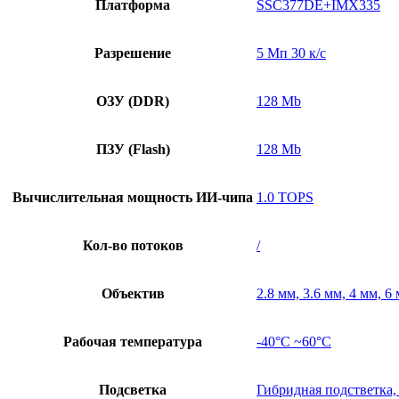
Платформа
SSC377DE+IMX335
Разрешение
5 Мп 30 к/с
ОЗУ (DDR)
128 Mb
ПЗУ (Flash)
128 Mb
Вычислительная мощность ИИ-чипа
1.0 TOPS
Кол-во потоков
/
Объектив
2.8 мм, 3.6 мм, 4 мм, 6
Рабочая температура
-40°C ~60°C
Подсветка
Гибридная подстветка,