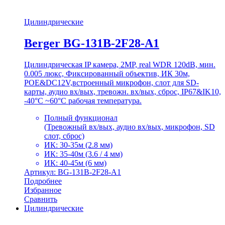
Цилиндрические
Berger BG-131B-2F28-A1
Цилиндрическая IP камера, 2MP, real WDR 120dB, мин.
0.005 люкс, Фиксированный объектив, ИК 30м,
POE&DC12V,встроенный микрофон, слот для SD-
карты, аудио вх/вых, тревожн. вх/вых, сброс, IP67&IK10,
-40°C ~60°C рабочая температура.
Полный функционал
(Тревожный вх/вых, аудио вх/вых, микрофон, SD
слот, сброс)
ИК: 30-35м (2.8 мм)
ИК: 35-40м (3.6 / 4 мм)
ИК: 40-45м (6 мм)
Артикул: BG-131B-2F28-A1
Подробнее
Избранное
Сравнить
Цилиндрические