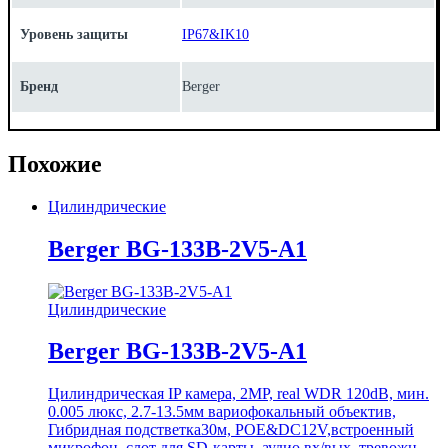
Уровень защиты
IP67&IK10
Бренд
Berger
Похожие
Цилиндрические
Berger BG-133B-2V5-A1
Цилиндрические
Berger BG-133B-2V5-A1
Цилиндрическая IP камера, 2MP, real WDR 120dB, мин.
0.005 люкс, 2.7-13.5мм вариофокальный объектив,
Гибридная подстветка30м, POE&DC12V,встроенный
микрофон, слот для SD-карты, аудио вх/вых, тревожн.