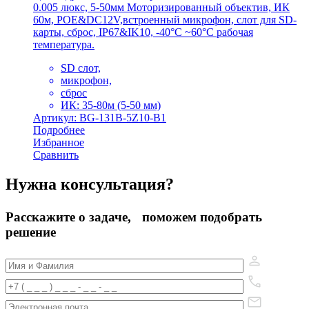
0.005 люкс, 5-50мм Моторизированный объектив, ИК
60м, POE&DC12V,встроенный микрофон, слот для SD-
карты, сброс, IP67&IK10, -40°C ~60°C рабочая
температура.
SD слот,
микрофон,
сброс
ИК: 35-80м (5-50 мм)
Артикул: BG-131B-5Z10-B1
Подробнее
Избранное
Сравнить
Нужна консультация?
Расскажите о задаче, поможем подобрать
решение