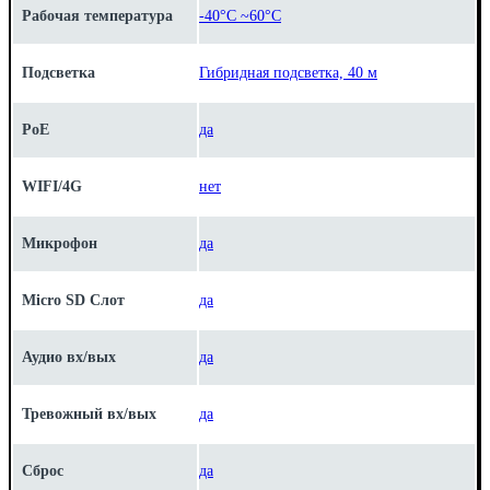
Рабочая температура
-40°C ~60°C
Подсветка
Гибридная подсветка, 40 м
PoE
да
WIFI/4G
нет
Микрофон
да
Micro SD Слот
да
Аудио вх/вых
да
Тревожный вх/вых
да
Сброс
да