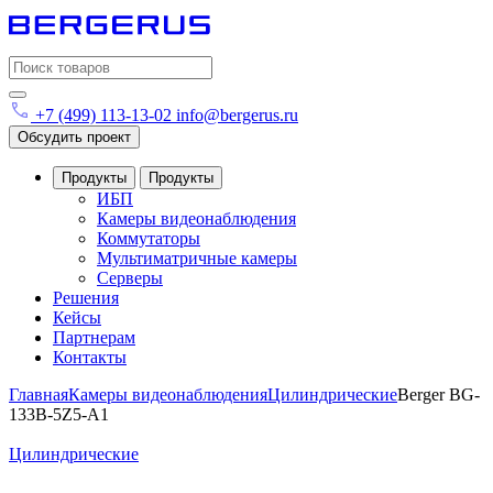
Search
for:
+7 (499) 113-13-02
info@bergerus.ru
Обсудить проект
Продукты
Продукты
ИБП
Камеры видеонаблюдения
Коммутаторы
Мультиматричные камеры
Серверы
Решения
Кейсы
Партнерам
Контакты
Главная
Камеры видеонаблюдения
Цилиндрические
Berger BG-
133B-5Z5-A1
Цилиндрические