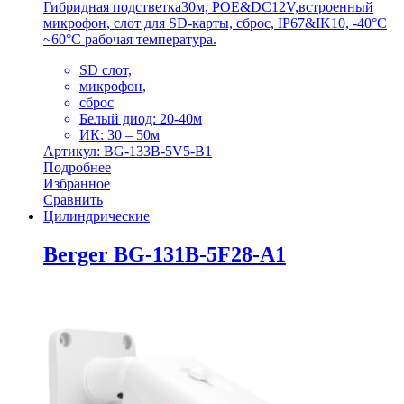
Гибридная подстветка30м, POE&DC12V,встроенный
микрофон, слот для SD-карты, сброс, IP67&IK10, -40°C
~60°C рабочая температура.
SD слот,
микрофон,
сброс
Белый диод: 20-40м
ИК: 30 – 50м
Артикул: BG-133B-5V5-B1
Подробнее
Избранное
Сравнить
Цилиндрические
Berger BG-131B-5F28-A1