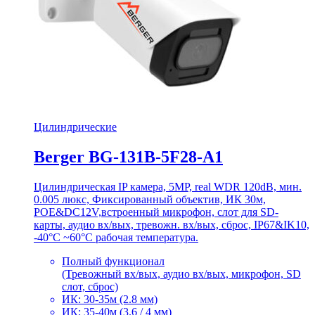
Цилиндрические
Berger BG-131B-5F28-A1
Цилиндрическая IP камера, 5MP, real WDR 120dB, мин.
0.005 люкс, Фиксированный объектив, ИК 30м,
POE&DC12V,встроенный микрофон, слот для SD-
карты, аудио вх/вых, тревожн. вх/вых, сброс, IP67&IK10,
-40°C ~60°C рабочая температура.
Полный функционал
(Тревожный вх/вых, аудио вх/вых, микрофон, SD
слот, сброс)
ИК: 30-35м (2.8 мм)
ИК: 35-40м (3.6 / 4 мм)