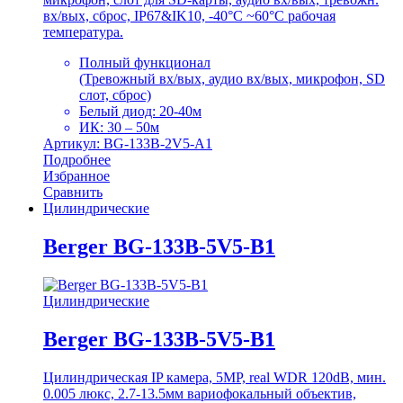
вх/вых, сброс, IP67&IK10, -40°C ~60°C рабочая
температура.
Полный функционал
(Тревожный вх/вых, аудио вх/вых, микрофон, SD
слот, сброс)
Белый диод: 20-40м
ИК: 30 – 50м
Артикул: BG-133B-2V5-A1
Подробнее
Избранное
Сравнить
Цилиндрические
Berger BG-133B-5V5-B1
Цилиндрические
Berger BG-133B-5V5-B1
Цилиндрическая IP камера, 5MP, real WDR 120dB, мин.
0.005 люкс, 2.7-13.5мм вариофокальный объектив,