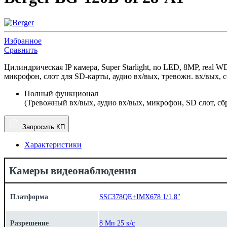
Избранное
Сравнить
Цилиндрическая IP камера, Super Starlight, no LED, 8MP, re
микрофон, слот для SD-карты, аудио вх/вых, тревожн. вх/вых, с
Полный функционал
(Тревожный вх/вых, аудио вх/вых, микрофон, SD слот, сб
Запросить КП
Характеристики
Камеры видеонаблюдения
Платформа
SSC378QE+IMX678 1/1.8"
Разрешение
8 Мп 25 к/с