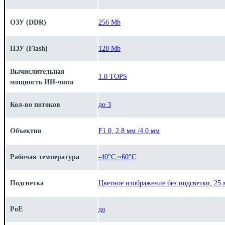
ОЗУ (DDR)
256 Mb
ПЗУ (Flash)
128 Mb
Вычислительная
1.0 TOPS
мощность ИИ-чипа
Кол-во потоков
до 3
Объектив
F1.0, 2.8 мм /4.0 мм
Рабочая температура
-40°C ~60°C
Подсветка
Цветное изображение без подсветки, 25 
PoE
да