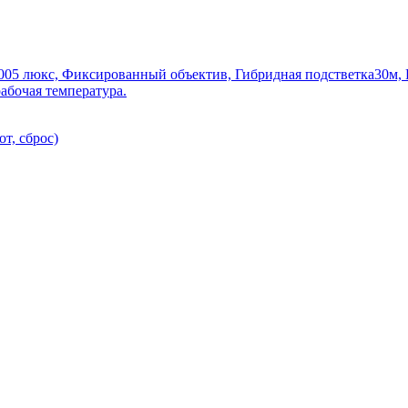
0.005 люкс, Фиксированный объектив, Гибридная подстветка30м
рабочая температура.
т, сброс)