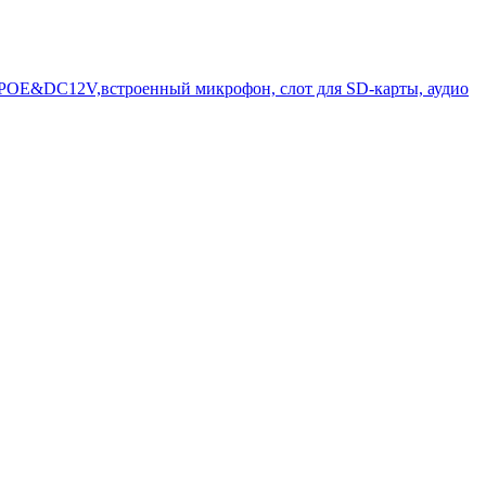
, POE&DC12V,встроенный микрофон, слот для SD-карты, аудио