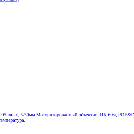
0.005 люкс, 5-50мм Моторизированный объектив, ИК 60м, POE&D
температура.