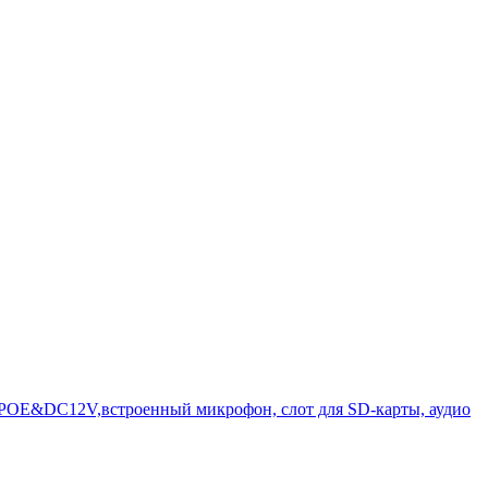
, POE&DC12V,встроенный микрофон, слот для SD-карты, аудио