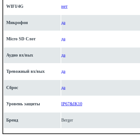
WIFI/4G
нет
Микрофон
да
Micro SD Слот
да
Аудио вх/вых
да
Тревожный вх/вых
да
Сброс
да
Уровень защиты
IP67&IK10
Бренд
Berger