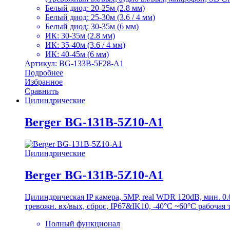
Белый диод: 20-25м (2.8 мм)
Белый диод: 25-30м (3.6 / 4 мм)
Белый диод: 30-35м (6 мм)
ИК: 30-35м (2.8 мм)
ИК: 35-40м (3.6 / 4 мм)
ИК: 40-45м (6 мм)
Артикул: BG-133B-5F28-A1
Подробнее
Избранное
Сравнить
Цилиндрические
Berger BG-131B-5Z10-A1
Цилиндрические
Berger BG-131B-5Z10-A1
Цилиндрическая IP камера, 5MP, real WDR 120dB, мин. 
тревожн. вх/вых, сброс, IP67&IK10, -40°C ~60°C рабочая 
Полный функционал