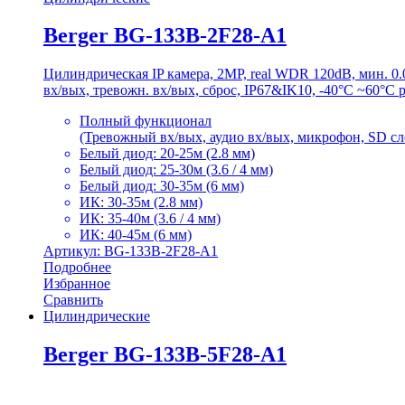
Berger BG-133B-2F28-A1
Цилиндрическая IP камера, 2MP, real WDR 120dB, мин. 
вх/вых, тревожн. вх/вых, сброс, IP67&IK10, -40°C ~60°C 
Полный функционал
(Тревожный вх/вых, аудио вх/вых, микрофон, SD сло
Белый диод: 20-25м (2.8 мм)
Белый диод: 25-30м (3.6 / 4 мм)
Белый диод: 30-35м (6 мм)
ИК: 30-35м (2.8 мм)
ИК: 35-40м (3.6 / 4 мм)
ИК: 40-45м (6 мм)
Артикул: BG-133B-2F28-A1
Подробнее
Избранное
Сравнить
Цилиндрические
Berger BG-133B-5F28-A1