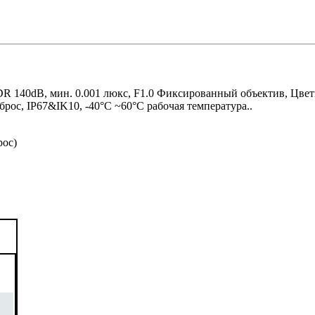
al WDR 140dB, мин. 0.001 люкс, F1.0 Фиксированный объектив, 
брос, IP67&IK10, -40°C ~60°C рабочая температура..
рос)