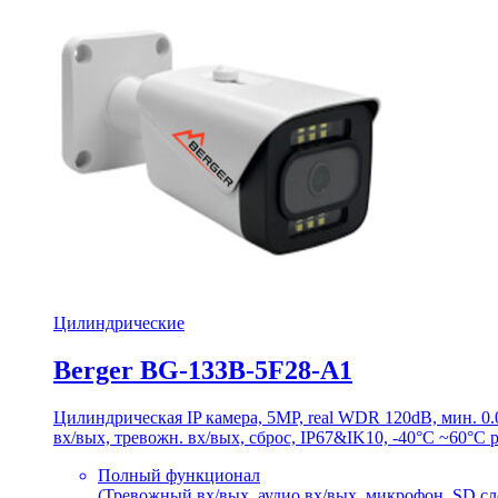
Цилиндрические
Berger BG-133B-5F28-A1
Цилиндрическая IP камера, 5MP, real WDR 120dB, мин. 
вх/вых, тревожн. вх/вых, сброс, IP67&IK10, -40°C ~60°C 
Полный функционал
(Тревожный вх/вых, аудио вх/вых, микрофон, SD сло