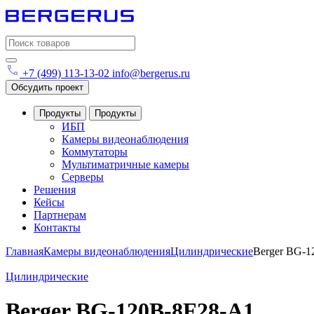
Search
for:
+7 (499) 113-13-02
info@bergerus.ru
Обсудить проект
Продукты
Продукты
ИБП
Камеры видеонаблюдения
Коммутаторы
Мультиматричные камеры
Серверы
Решения
Кейсы
Партнерам
Контакты
Главная
Камеры видеонаблюдения
Цилиндрические
Berger BG-1
Цилиндрические
Berger BG-120B-8F28-A1