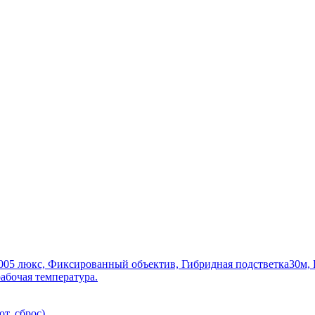
0.005 люкс, Фиксированный объектив, Гибридная подстветка30м
рабочая температура.
т, сброс)