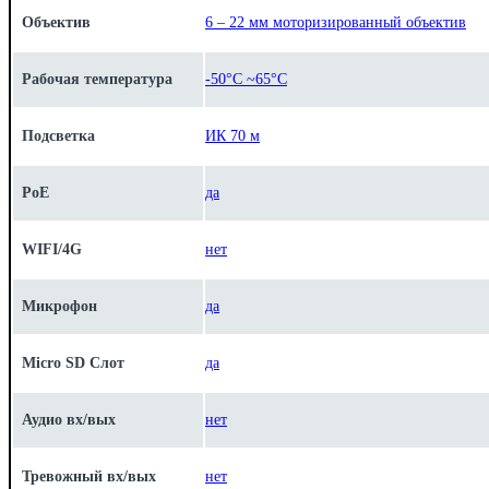
Объектив
6 – 22 мм моторизированный объектив
Рабочая температура
-50°C ~65°C
Подсветка
ИК 70 м
PoE
да
WIFI/4G
нет
Микрофон
да
Micro SD Слот
да
Аудио вх/вых
нет
Тревожный вх/вых
нет