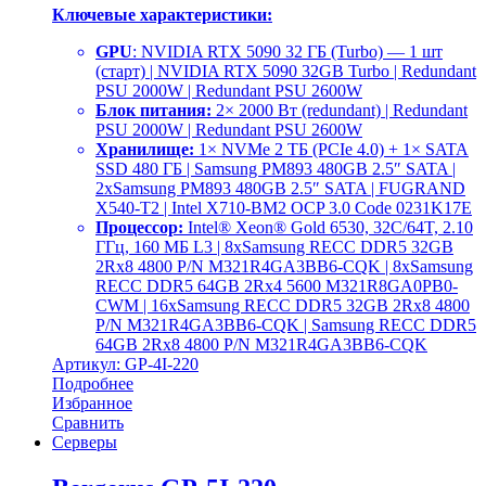
Ключевые характеристики:
GPU
: NVIDIA RTX 5090 32 ГБ (Turbo) — 1 шт
(старт) | NVIDIA RTX 5090 32GB Turbo | Redundant
PSU 2000W | Redundant PSU 2600W
Блок питания:
2× 2000 Вт (redundant) | Redundant
PSU 2000W | Redundant PSU 2600W
Хранилище:
1× NVMe 2 ТБ (PCIe 4.0) + 1× SATA
SSD 480 ГБ | Samsung PM893 480GB 2.5″ SATA |
2хSamsung PM893 480GB 2.5″ SATA | FUGRAND
X540-T2 | Intel X710-BM2 OCP 3.0 Code 0231K17E
Процессор:
Intel® Xeon® Gold 6530, 32C/64T, 2.10
ГГц, 160 МБ L3 | 8хSamsung RECC DDR5 32GB
2Rx8 4800 P/N M321R4GA3BB6-CQK | 8хSamsung
RECC DDR5 64GB 2Rx4 5600 M321R8GA0PB0-
CWM | 16хSamsung RECC DDR5 32GB 2Rx8 4800
P/N M321R4GA3BB6-CQK | Samsung RECC DDR5
64GB 2Rx8 4800 P/N M321R4GA3BB6-CQK
Артикул: GP-4I-220
Подробнее
Избранное
Сравнить
Серверы