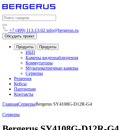
Search
for:
+7 (499) 113-13-02
info@bergerus.ru
Обсудить проект
Продукты
Продукты
ИБП
Камеры видеонаблюдения
Коммутаторы
Мультиматричные камеры
Серверы
Решения
Кейсы
Партнерам
Контакты
Главная
Серверы
Bergerus SY4108G-D12R-G4
Серверы
Bergerus SY4108G-D12R-G4