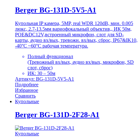
Berger BG-131D-5V5-A1
Купольная IP камера, 5MP, real WDR 120dB, мин. 0.005
люкс, 2.7-13.5мм вариофокальный объектив,, ИК 50м,
POE&DC12V,встроенный микрофон, слот для SD-
карты, аудио вх/вых, тревожн. вх/вых, сброс, IP67&IK10,
-40°C ~60°C рабочая температура.
Полный функционал
(Тревожный вх/вых, аудио вх/вых, микрофон, SD
слот, сброс)
ИК: 30 – 50м
Артикул: BG-131D-5V5-A1
Подробнее
Избранное
Сравнить
Купольные
Berger BG-131D-2F28-A1
Купольные