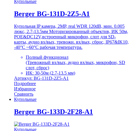
Купольные
Berger BG-131D-2Z5-A1
Купольная IP камера, 2MP, real WDR 120dB, мин. 0.005
люкс, 2.7-13.5мм Моторизированный объектив, ИК 50м,
POE&DC12V,встроенный микрофон, слот для SD-
карты, аудио вх/вых, тревожн. вх/вых, сброс, IP67&IK10,
-40°C ~60°C рабочая температура.
Полный функционал
(Тревожный вх/вых, аудио вх/вых, микрофон, SD
слот, сброс)
ИК: 30-50м (2.7-13.5 мм)
Артикул: BG-131D-2Z5-A1
Подробнее
Избранное
Сравнить
Купольные
Berger BG-133D-2F28-A1
Купольные