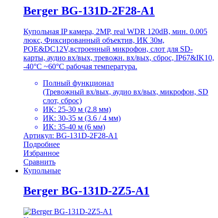
Berger BG-131D-2F28-A1
Купольная IP камера, 2MP, real WDR 120dB, мин. 0.005
люкс, Фиксированный объектив, ИК 30м,
POE&DC12V,встроенный микрофон, слот для SD-
карты, аудио вх/вых, тревожн. вх/вых, сброс, IP67&IK10,
-40°C ~60°C рабочая температура.
Полный функционал
(Тревожный вх/вых, аудио вх/вых, микрофон, SD
слот, сброс)
ИК: 25-30 м (2.8 мм)
ИК: 30-35 м (3.6 / 4 мм)
ИК: 35-40 м (6 мм)
Артикул: BG-131D-2F28-A1
Подробнее
Избранное
Сравнить
Купольные
Berger BG-131D-2Z5-A1