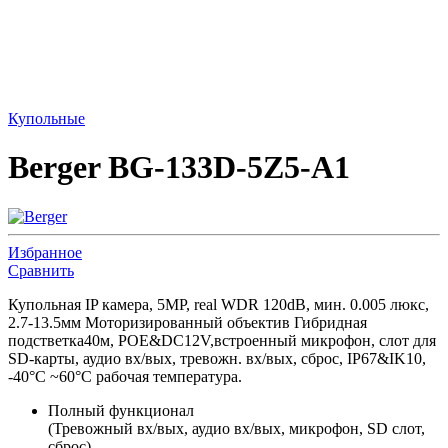
Купольные
Berger BG-133D-5Z5-A1
Избранное
Сравнить
Купольная IP камера, 5MP, real WDR 120dB, мин. 0.005 люкс,
2.7-13.5мм Моторизированный объектив Гибридная
подстветка40м, POE&DC12V,встроенный микрофон, слот для
SD-карты, аудио вх/вых, тревожн. вх/вых, сброс, IP67&IK10,
-40°C ~60°C рабочая температура.
Полный функционал
(Тревожный вх/вых, аудио вх/вых, микрофон, SD слот,
сброс)