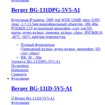
Купольные
Berger BG-131DPG-5V5-A1
Купольная IP камера, 5MP, real WDR 120dB, мин. 0.005
люкс, 2.7-13.5мм вариофокальный объектив,, ИК 40м,
POE&DC12V,встроенный микрофон, слот для SD-
карты, аудио вх/вых, тревожн. вх/вых, сброс, IP67&IK10,
-40°C ~60°C рабочая температура.
Полный функционал
(Тревожный вх/вых, аудио вх/вых, микрофон, SD
слот, сброс)
ИК: 30 – 50м
Артикул: BG-131DPG-5V5-A1
Подробнее
Избранное
Сравнить
Купольные
Berger BG-131D-5V5-A1
Купольные