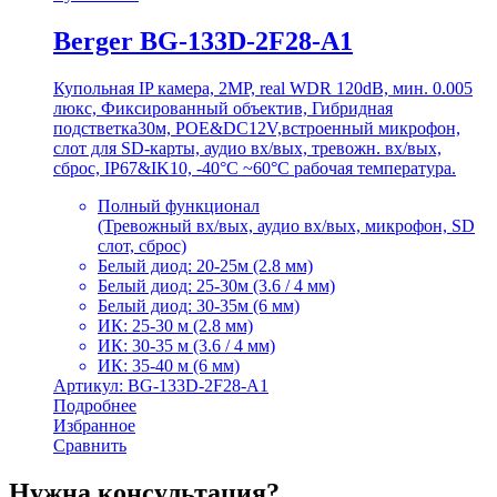
Berger BG-133D-2F28-A1
Купольная IP камера, 2MP, real WDR 120dB, мин. 0.005
люкс, Фиксированный объектив, Гибридная
подстветка30м, POE&DC12V,встроенный микрофон,
слот для SD-карты, аудио вх/вых, тревожн. вх/вых,
сброс, IP67&IK10, -40°C ~60°C рабочая температура.
Полный функционал
(Тревожный вх/вых, аудио вх/вых, микрофон, SD
слот, сброс)
Белый диод: 20-25м (2.8 мм)
Белый диод: 25-30м (3.6 / 4 мм)
Белый диод: 30-35м (6 мм)
ИК: 25-30 м (2.8 мм)
ИК: 30-35 м (3.6 / 4 мм)
ИК: 35-40 м (6 мм)
Артикул: BG-133D-2F28-A1
Подробнее
Избранное
Сравнить
Нужна консультация?