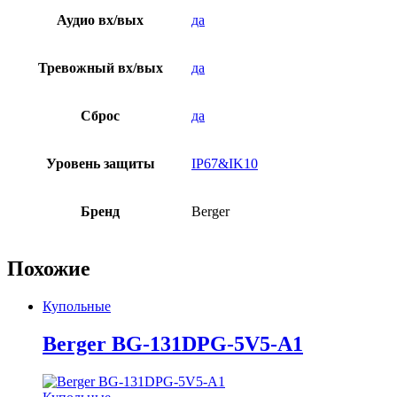
Аудио вх/вых
да
Тревожный вх/вых
да
Сброс
да
Уровень защиты
IP67&IK10
Бренд
Berger
Похожие
Купольные
Berger BG-131DPG-5V5-A1