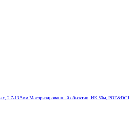
люкс, 2.7-13.5мм Моторизированный объектив, ИК 50м, POE&DC1