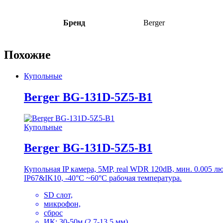
Бренд
Berger
Похожие
Купольные
Berger BG-131D-5Z5-B1
Купольные
Berger BG-131D-5Z5-B1
Купольная IP камера, 5MP, real WDR 120dB, мин. 0.005 
IP67&IK10, -40°C ~60°C рабочая температура.
SD слот,
микрофон,
сброс
ИК: 30-50м (2.7-13.5 мм)