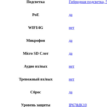
Подсветка
Гибридная подсветка, 
PoE
да
WIFI/4G
нет
Микрофон
да
Micro SD Слот
да
Аудио вх/вых
нет
Тревожный вх/вых
нет
Сброс
да
Уровень защиты
IP67&IK10