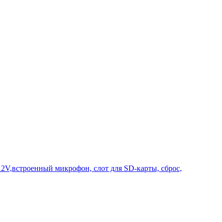
2V,встроенный микрофон, слот для SD-карты, сброс,