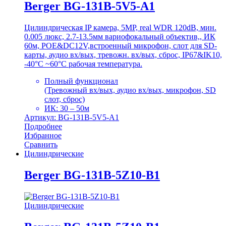
Berger BG-131B-5V5-A1
Цилиндрическая IP камера, 5MP, real WDR 120dB, мин.
0.005 люкс, 2.7-13.5мм вариофокальный объектив,, ИК
60м, POE&DC12V,встроенный микрофон, слот для SD-
карты, аудио вх/вых, тревожн. вх/вых, сброс, IP67&IK10,
-40°C ~60°C рабочая температура.
Полный функционал
(Тревожный вх/вых, аудио вх/вых, микрофон, SD
слот, сброс)
ИК: 30 – 50м
Артикул: BG-131B-5V5-A1
Подробнее
Избранное
Сравнить
Цилиндрические
Berger BG-131B-5Z10-B1
Цилиндрические