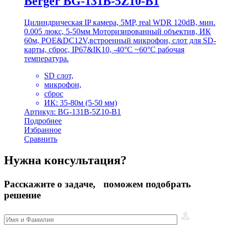
Berger BG-131B-5Z10-B1
Цилиндрическая IP камера, 5MP, real WDR 120dB, мин.
0.005 люкс, 5-50мм Моторизированный объектив, ИК
60м, POE&DC12V,встроенный микрофон, слот для SD-
карты, сброс, IP67&IK10, -40°C ~60°C рабочая
температура.
SD слот,
микрофон,
сброс
ИК: 35-80м (5-50 мм)
Артикул: BG-131B-5Z10-B1
Подробнее
Избранное
Сравнить
Нужна консультация?
Расскажите о задаче, поможем подобрать
решение