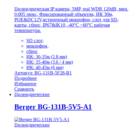
Цилиндрическая IP камера, 5MP, real WDR 120dB, мин.
0.005 люкс, Фиксированный объектив, ИК 30м,
POE&DC12V,встроенный микрофон, слот для SD-
карты, сброс, IP67&IK10, -40°C ~60°C рабочая
температура.
SD слот,
микрофон,
сброс
ИК: 30-35м (2.8 мм)
ИК: 35-40м (3.6 / 4 мм)
ИК: 40-45м (6 мм)
Артикул: BG-131B-5F28-B1
Подробнее
Избранное
Сравнить
Цилиндрические
Berger BG-131B-5V5-A1
Цилиндрические