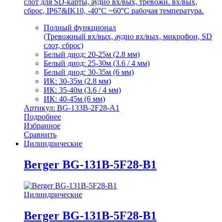
слот для SD-карты, аудио вх/вых, тревожн. вх/вых,
сброс, IP67&IK10, -40°C ~60°C рабочая температура.
Полный функционал
(Тревожный вх/вых, аудио вх/вых, микрофон, SD
слот, сброс)
Белый диод: 20-25м (2.8 мм)
Белый диод: 25-30м (3.6 / 4 мм)
Белый диод: 30-35м (6 мм)
ИК: 30-35м (2.8 мм)
ИК: 35-40м (3.6 / 4 мм)
ИК: 40-45м (6 мм)
Артикул: BG-133B-2F28-A1
Подробнее
Избранное
Сравнить
Цилиндрические
Berger BG-131B-5F28-B1
Цилиндрические
Berger BG-131B-5F28-B1