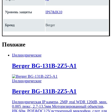
Уровень защиты
IP67&IK10
Бренд
Berger
Похожие
Цилиндрические
Berger BG-131B-2Z5-A1
Цилиндрические
Berger BG-131B-2Z5-A1
Цилиндрическая IP камера, 2MP, real WDR 120dB, мин.
0.005 люкс, 2.7-13.5мм Моторизированный объектив,
ИК 60м, POE&DC12V,встроенный микрофон, слот для