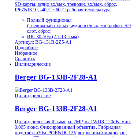
SD-карты, аудио вх/вых, тревожн. вх/вых, сброс,
IP67&IK10, -40°C ~60°C рабочая температура.
Полный функционал
(Тревожный вх/вых, аудио вх/вых, микрофон, SD
слот, сброс)
ИК: 30-50м (2.7-13.5 мм)
Артикул: BG-131B-2Z5-A1
Подробнее
Избранное
Сравнить
Цилиндрические
Berger BG-133B-2F28-A1
Цилиндрические
Berger BG-133B-2F28-A1
Цилиндрическая IP камера, 2MP, real WDR 120dB, мин.
0.005 люкс, Фиксированный объектив, Гибридная
подстветка30м, POE&DC12V,встроенный микрофон,