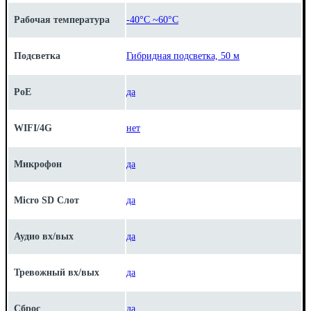
Рабочая температура
-40°C ~60°C
Подсветка
Гибридная подсветка, 50 м
PoE
да
WIFI/4G
нет
Микрофон
да
Micro SD Слот
да
Аудио вх/вых
да
Тревожный вх/вых
да
Сброс
да