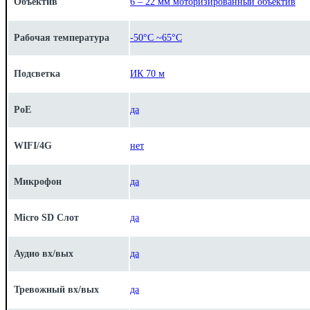
Объектив
6 – 22 мм моторизированный объектив
Рабочая температура
-50°C ~65°C
Подсветка
ИК 70 м
PoE
да
WIFI/4G
нет
Микрофон
да
Micro SD Слот
да
Аудио вх/вых
да
Тревожный вх/вых
да