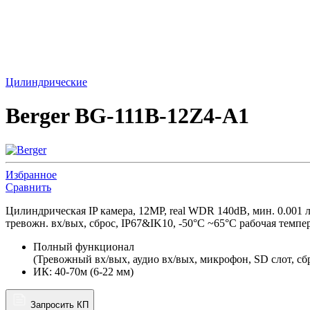
Цилиндрические
Berger BG-111B-12Z4-A1
Избранное
Сравнить
Цилиндрическая IP камера, 12MP, real WDR 140dB, мин. 0.00
тревожн. вх/вых, сброс, IP67&IK10, -50°C ~65°C рабочая темпе
Полный функционал
(Тревожный вх/вых, аудио вх/вых, микрофон, SD слот, сб
ИК: 40-70м (6-22 мм)
Запросить КП