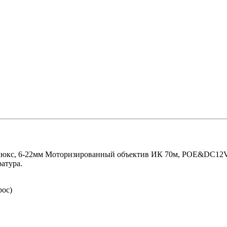
1 люкс, 6-22мм Моторизированный объектив ИК 70м, POE&DC12V,
ратура.
рос)