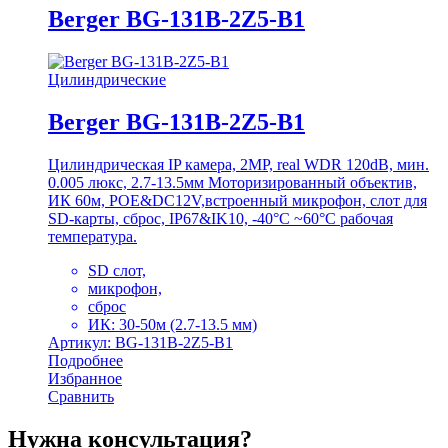
Berger BG-131B-2Z5-B1
Цилиндрические
Berger BG-131B-2Z5-B1
Цилиндрическая IP камера, 2MP, real WDR 120dB, мин.
0.005 люкс, 2.7-13.5мм Моторизированный объектив,
ИК 60м, POE&DC12V,встроенный микрофон, слот для
SD-карты, сброс, IP67&IK10, -40°C ~60°C рабочая
температура.
SD слот,
микрофон,
сброс
ИК: 30-50м (2.7-13.5 мм)
Артикул: BG-131B-2Z5-B1
Подробнее
Избранное
Сравнить
Нужна консультация?