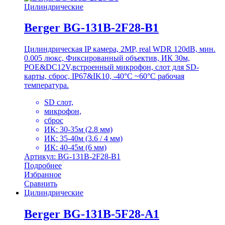
Цилиндрические
Berger BG-131B-2F28-B1
Цилиндрическая IP камера, 2MP, real WDR 120dB, мин.
0.005 люкс, Фиксированный объектив, ИК 30м,
POE&DC12V,встроенный микрофон, слот для SD-
карты, сброс, IP67&IK10, -40°C ~60°C рабочая
температура.
SD слот,
микрофон,
сброс
ИК: 30-35м (2.8 мм)
ИК: 35-40м (3.6 / 4 мм)
ИК: 40-45м (6 мм)
Артикул: BG-131B-2F28-B1
Подробнее
Избранное
Сравнить
Цилиндрические
Berger BG-131B-5F28-A1