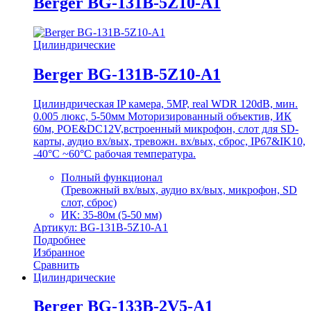
Berger BG-131B-5Z10-A1
Цилиндрические
Berger BG-131B-5Z10-A1
Цилиндрическая IP камера, 5MP, real WDR 120dB, мин.
0.005 люкс, 5-50мм Моторизированный объектив, ИК
60м, POE&DC12V,встроенный микрофон, слот для SD-
карты, аудио вх/вых, тревожн. вх/вых, сброс, IP67&IK10,
-40°C ~60°C рабочая температура.
Полный функционал
(Тревожный вх/вых, аудио вх/вых, микрофон, SD
слот, сброс)
ИК: 35-80м (5-50 мм)
Артикул: BG-131B-5Z10-A1
Подробнее
Избранное
Сравнить
Цилиндрические
Berger BG-133B-2V5-A1