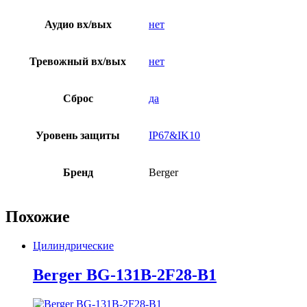
Аудио вх/вых
нет
Тревожный вх/вых
нет
Сброс
да
Уровень защиты
IP67&IK10
Бренд
Berger
Похожие
Цилиндрические
Berger BG-131B-2F28-B1