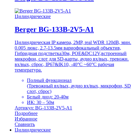
Цилиндрические
Berger BG-133B-2V5-A1
Цилиндрическая IP камера, 2MP, real WDR 120dB, мин.
0.005 люкс, 2.7-13.5мм вариофокальный объектив,
Гибридная подстветка30м, POE&DC12V,встроенный
микрофон, слот для SD-карты, аудио вх/вых, тревожн.
вх/вых, сброс, IP67&IK10, -40°C ~60°C рабочая
температура.
Полный функционал
(Тревожный вх/вых, аудио вх/вых, микрофон, SD
слот, сброс)
Белый диод: 20-40м
ИК: 30 – 50м
Артикул: BG-133B-2V5-A1
Подробнее
Избранное
Сравнить
Цилиндрические