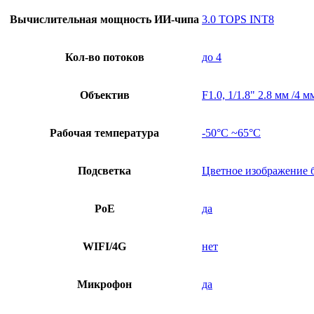
Вычислительная мощность ИИ-чипа
3.0 TOPS INT8
Кол-во потоков
до 4
Объектив
F1.0, 1/1.8" 2.8 мм /4 м
Рабочая температура
-50°C ~65°C
Подсветка
Цветное изображение б
PoE
да
WIFI/4G
нет
Микрофон
да