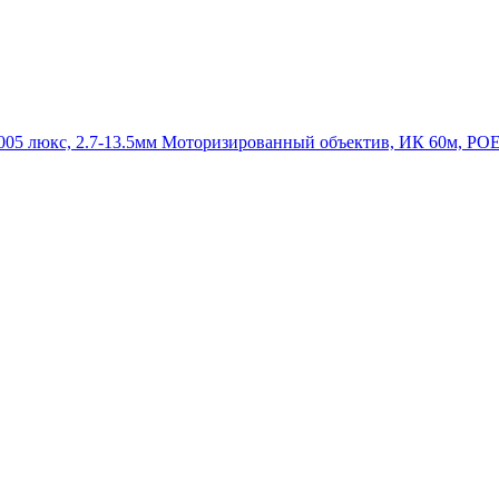
0.005 люкс, 2.7-13.5мм Моторизированный объектив, ИК 60м, P