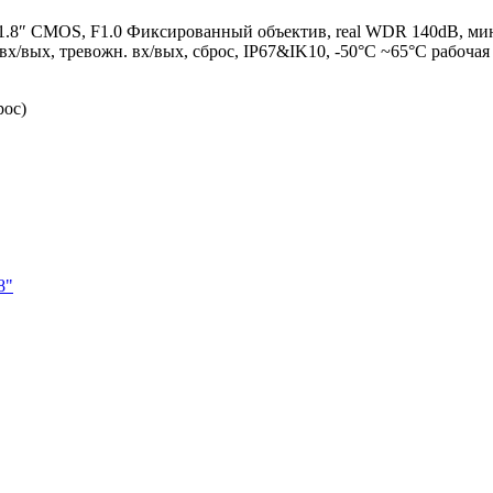
 1/1.8″ CMOS, F1.0 Фиксированный объектив, real WDR 140dB, ми
/вых, тревожн. вх/вых, сброс, IP67&IK10, -50°C ~65°C рабочая
рос)
8"