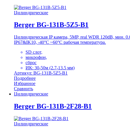
Цилиндрические
Berger BG-131B-5Z5-B1
Цилиндрическая IP камера, 5MP, real WDR 120dB, мин. 
IP67&IK10, -40°C ~60°C рабочая температура.
SD слот,
микрофон,
сброс
ИК: 30-50м (2.7-13.5 мм)
Артикул: BG-131B-5Z5-B1
Подробнее
Избранное
Сравнить
Цилиндрические
Berger BG-131B-2F28-B1
Цилиндрические