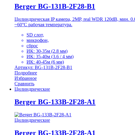
Berger BG-131B-2F28-B1
Цилиндрическая IP камера, 2MP, real WDR 120dB, мин. 
~60°C рабочая температура.
SD слот,
микрофон,
сброс
ИК: 30-35м (2.8 мм)
ИК: 35-40м (3.6 / 4 мм)
ИК: 40-45м (6 мм)
Артикул: BG-131B-2F28-B1
Подробнее
Избранное
Сравнить
Цилиндрические
Berger BG-133B-2F28-A1
Цилиндрические
Berger BG-133B-2F28-A1