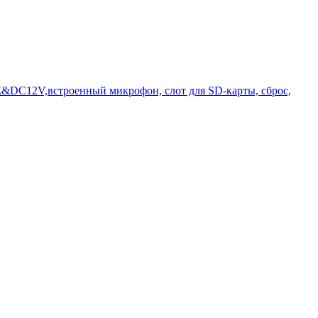
OE&DC12V,встроенный микрофон, слот для SD-карты, сброс,