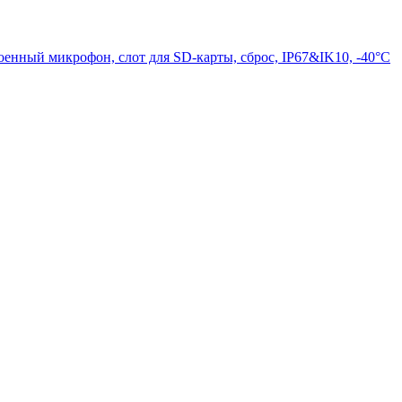
енный микрофон, слот для SD-карты, сброс, IP67&IK10, -40°C