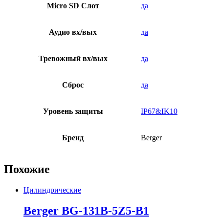
Micro SD Слот
да
Аудио вх/вых
да
Тревожный вх/вых
да
Сброс
да
Уровень защиты
IP67&IK10
Бренд
Berger
Похожие
Цилиндрические
Berger BG-131B-5Z5-B1